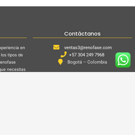
Contáctanos
ventas3@renofase.com
periencia en
+57 304 249 7968
los tipos de
Bogotá – Colombia
Renofase
que necesitas