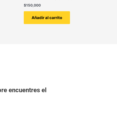
$
150,000
Añadir al carrito
re encuentres el