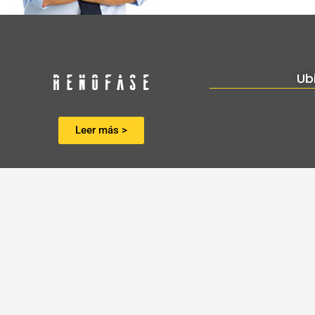
Ub
Leer más >