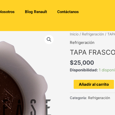
Nosotros
Blog Renault
Contáctanos
TAPA
Inicio
/
Refrigeración
/ TAP
FRASCO
Refrigeración
EXPANSIÓN
TAPA FRASCO
T.T
cantidad
$
25,000
Disponibilidad:
1 dispon
Añadir al carrito
Categoría:
Refrigeración