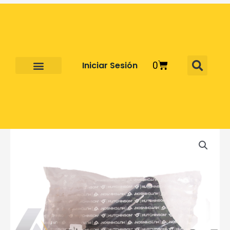
Cart
Iniciar Sesión
0